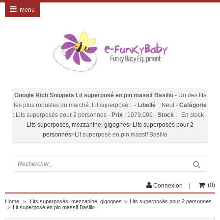
menu
Google Rich Snippets
Lit superposé en pin massif Basilio
-
Un des lits
les plus robustes du marché. Lit superposé...
-
Libellé
:
Neuf
-
Catégorie
:
Lits superposés pour 2 personnes
-
Prix
:
1079.00
€
-
Stock
:
En stock
-
Lits superposés, mezzanine, gigognes
>
Lits superposés pour 2
personnes
>
Lit superposé en pin massif Basilio
(
0
)
Connexion
Home
>
Lits superposés, mezzanine, gigognes
>
Lits superposés pour 2 personnes
>
Lit superposé en pin massif Basilio