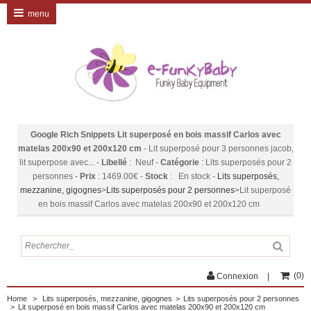
menu
Google Rich Snippets
Lit superposé en bois massif Carlos avec
matelas 200x90 et 200x120 cm
-
Lit superposé pour 3 personnes jacob,
lit superpose avec...
-
Libellé
:
Neuf
-
Catégorie
:
Lits superposés pour 2
personnes
-
Prix
:
1469.00
€
-
Stock
:
En stock
-
Lits superposés,
mezzanine, gigognes
>
Lits superposés pour 2 personnes
>
Lit superposé
en bois massif Carlos avec matelas 200x90 et 200x120 cm
(
0
)
Connexion
Home
>
Lits superposés, mezzanine, gigognes
>
Lits superposés pour 2 personnes
>
Lit superposé en bois massif Carlos avec matelas 200x90 et 200x120 cm