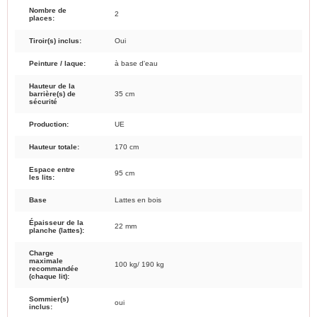
Nombre de
2
places:
Tiroir(s) inclus:
Oui
Peinture / laque:
à base d'eau
Hauteur de la
barrière(s) de
35 cm
sécurité
Production:
UE
Hauteur totale:
170 cm
Espace entre
95 cm
les lits:
Base
Lattes en bois
Épaisseur de la
22 mm
planche (lattes):
Charge
maximale
100 kg/ 190 kg
recommandée
(chaque lit):
Sommier(s)
oui
inclus: