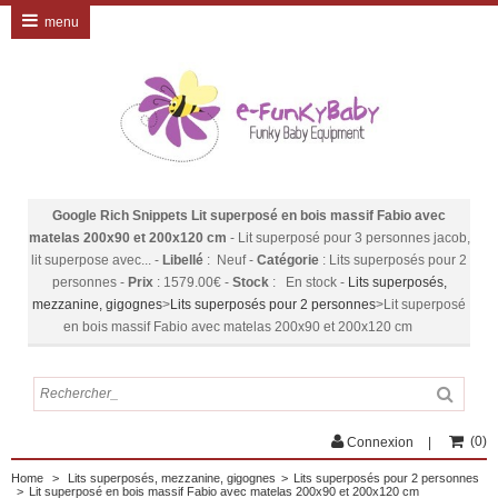
menu
Google Rich Snippets
Lit superposé en bois massif Fabio avec
matelas 200x90 et 200x120 cm
-
Lit superposé pour 3 personnes jacob,
lit superpose avec...
-
Libellé
:
Neuf
-
Catégorie
:
Lits superposés pour 2
personnes
-
Prix
:
1579.00
€
-
Stock
:
En stock
-
Lits superposés,
mezzanine, gigognes
>
Lits superposés pour 2 personnes
>
Lit superposé
en bois massif Fabio avec matelas 200x90 et 200x120 cm
(
0
)
Connexion
Home
>
Lits superposés, mezzanine, gigognes
>
Lits superposés pour 2 personnes
>
Lit superposé en bois massif Fabio avec matelas 200x90 et 200x120 cm