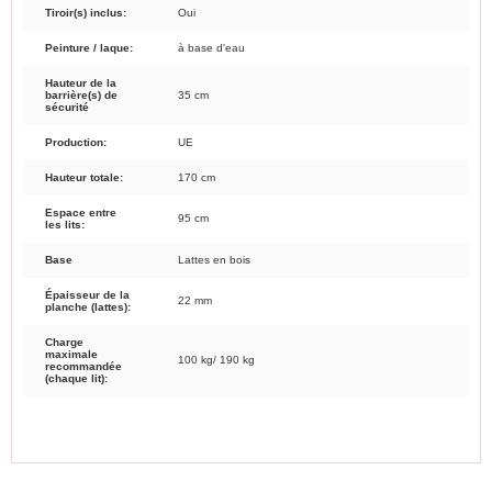
Tiroir(s) inclus:
Oui
Peinture / laque:
à base d'eau
Hauteur de la
barrière(s) de
35 cm
sécurité
Production:
UE
Hauteur totale:
170 cm
Espace entre
95 cm
les lits:
Base
Lattes en bois
Épaisseur de la
22 mm
planche (lattes):
Charge
maximale
100 kg/ 190 kg
recommandée
(chaque lit):