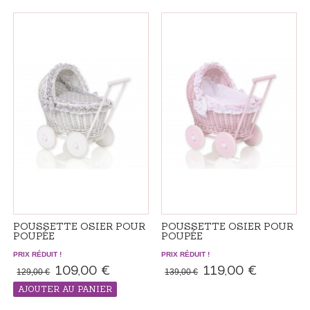
PRODUIT "RÉALISÉS SUR ​​
PRODUIT "RÉALISÉS SUR ​​
COMMANDE", LE DÉLAI DE LIVRAISON
COMMANDE", LE DÉLAI DE LIVRAISON
ADDITIONNEL 7-14 JOURS
ADDITIONNEL 7-14 JOURS
POUSSETTE OSIER POUR
POUSSETTE OSIER POUR
POUPÉE
POUPÉE
PRIX RÉDUIT !
PRIX RÉDUIT !
109,00 €
119,00 €
129,00 €
139,00 €
AJOUTER AU PANIER
PRODUIT "RÉALISÉS SUR ​​
COMMANDE", LE DÉLAI DE LIVRAISON