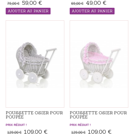
59,00 €
49,00 €
79,00 €
69,00 €
AJOUTER AU PANIER
AJOUTER AU PANIER
PRODUIT "RÉALISÉS SUR ​​
PRODUIT "RÉALISÉS SUR ​​
COMMANDE", LE DÉLAI DE LIVRAISON
COMMANDE", LE DÉLAI DE LIVRAISON
ADDITIONNEL 7-14 JOURS
ADDITIONNEL 7-14 JOURS
POUSSETTE OSIER POUR
POUSSETTE OSIER POUR
POUPÉE
POUPÉE
PRIX RÉDUIT !
PRIX RÉDUIT !
109,00 €
109,00 €
129,00 €
129,00 €