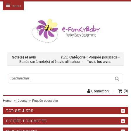
menu
Note(s) et avis
(
5
/
5
)
Catégorie :
Poupée poussette
-
Tous les avis
Basés sur
1
note(s) et
1
avis utilisateur
-
(
0
)
Connexion
Home
>
Jouets
>
Poupée poussette
TOP SELLERS
POUPÉE POUSSETTE