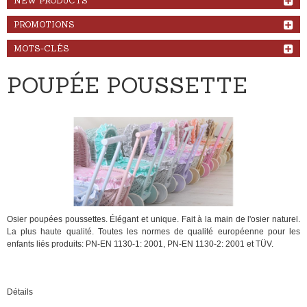
NEW PRODUCTS
PROMOTIONS
MOTS-CLÉS
POUPÉE POUSSETTE
Osier
poupées
poussettes
.
Élégant et unique
.
Fait à la main
de l'osier
naturel.
La plus haute qualité
.
Toutes les normes
de qualité
européenne pour les
enfants
liés
produits
:
PN-EN
1130-1
:
2001
,
PN-EN
1130-2
:
2001 et
TÜV
.
Détails