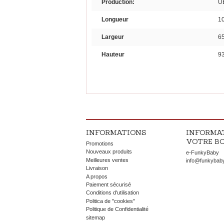
Production:
U
Longueur
1
Largeur
6
Hauteur
9
INFORMATIONS
INFORMA
VOTRE B
Promotions
Nouveaux produits
e-FunkyBaby
Meilleures ventes
info@funkybab
Livraison
A propos
Paiement sécurisé
Conditions d'utilisation
Politica de "cookies"
Politique de Confidentialité
sitemap