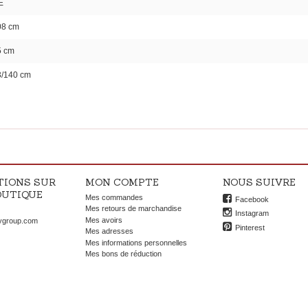
E
08 cm
5 cm
3/140 cm
TIONS SUR
MON COMPTE
NOUS SUIVRE
OUTIQUE
Mes commandes
Facebook
OK
Mes retours de marchandise
Instagram
Mes avoirs
ygroup.com
Pinterest
Mes adresses
Mes informations personnelles
Mes bons de réduction