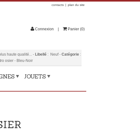
contacts
plan du site
Connexion
Panier
(
0
)
us haute qualité...
-
Libellé
:
Neuf
-
Catégorie
:
o osier - Bleu-Noir
OGNES
JOUETS
SIER