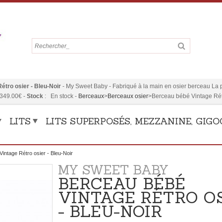
étro osier - Bleu-Noir
-
My Sweet Baby
-
Fabriqué à la main en osier berceau La pl
349.00
€
-
Stock
:
En stock
-
Berceaux
>
Berceaux osier
>
Berceau bébé Vintage Rétr
LITS
LITS SUPERPOSÉS, MEZZANINE, GIG
intage Rétro osier - Bleu-Noir
MY SWEET BABY
BERCEAU BÉBÉ
VINTAGE RÉTRO O
- BLEU-NOIR