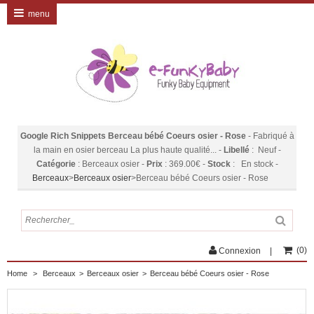
menu
Google Rich Snippets
Berceau bébé Coeurs osier - Rose
-
Fabriqué à
la main en osier berceau La plus haute qualité...
-
Libellé
:
Neuf
-
Catégorie
:
Berceaux osier
-
Prix
:
369.00
€
-
Stock
:
En stock
-
Berceaux
>
Berceaux osier
>
Berceau bébé Coeurs osier - Rose
(
0
)
Connexion
Home
>
Berceaux
>
Berceaux osier
>
Berceau bébé Coeurs osier - Rose