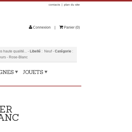
contacts
plan du site
Connexion
Panier
(
0
)
 haute qualité...
-
Libellé
:
Neuf
-
Catégorie
:
urs - Rose-Blanc
OGNES
JOUETS
IER
LANC