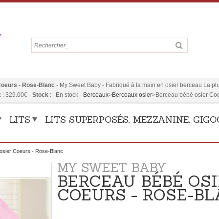
Coeurs - Rose-Blanc
-
My Sweet Baby
-
Fabriqué à la main en osier berceau La plus
x
:
329.00
€
-
Stock
:
En stock
-
Berceaux
>
Berceaux osier
>
Berceau bébé osier Coe
LITS
LITS SUPERPOSÉS, MEZZANINE, GIG
osier Coeurs - Rose-Blanc
MY SWEET BABY
BERCEAU BÉBÉ OS
COEURS - ROSE-B