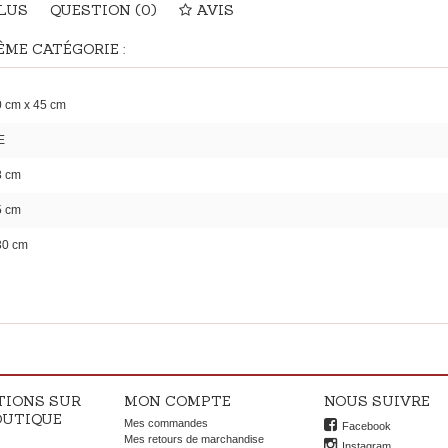
PLUS
QUESTION
(0)
AVIS
ME CATÉGORIE :
 cm x 45 cm
E
8 cm
5 cm
30 cm
TIONS SUR
MON COMPTE
NOUS SUIVRE
OUTIQUE
Mes commandes
Facebook
OK
Mes retours de marchandise
Instagram