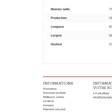
Matelas taille:
75
Production:
U
Longueur
9
Largeur
5
Hauteur
1
INFORMATIONS
INFORMA
VOTRE B
Promotions
Nouveaux produits
e-FunkyBaby
Meilleures ventes
info@funkybab
Livraison
A propos
Paiement sécurisé