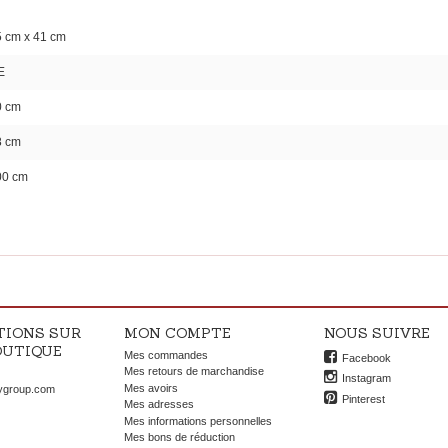
 cm x 41 cm
E
0 cm
8 cm
00 cm
TIONS SUR
MON COMPTE
NOUS SUIVRE
OUTIQUE
Mes commandes
Facebook
OK
Mes retours de marchandise
Instagram
Mes avoirs
ygroup.com
Pinterest
Mes adresses
Mes informations personnelles
Mes bons de réduction