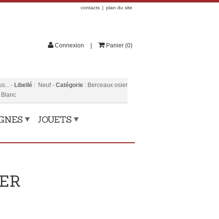
contacts
plan du site
Connexion
Panier
(
0
)
s...
-
Libellé
:
Neuf
-
Catégorie
:
Berceaux osier
 Blanc
OGNES
JOUETS
IER