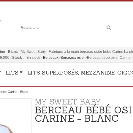
ine - Blanc
-
My Sweet Baby
-
Fabriqué à la main berceau osier bébé Carine La plu
9.00
€
-
Stock
:
En stock
-
Berceaux
>
Berceaux osier
>
Berceau bébé osier Carine -
LITS
LITS SUPERPOSÉS, MEZZANINE, GIG
sier Carine - Blanc
MY SWEET BABY
BERCEAU BÉBÉ OS
CARINE - BLANC