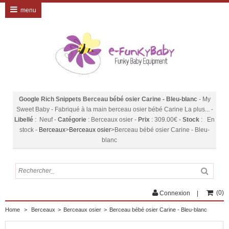
menu
Google Rich Snippets
Berceau bébé osier Carine - Bleu-blanc
-
My
Sweet Baby
-
Fabriqué à la main berceau osier bébé Carine La plus...
-
Libellé
:
Neuf
-
Catégorie
:
Berceaux osier
-
Prix
:
309.00
€
-
Stock
:
En
stock
-
Berceaux
>
Berceaux osier
>
Berceau bébé osier Carine - Bleu-
blanc
(
0
)
Connexion
Home
>
Berceaux
>
Berceaux osier
>
Berceau bébé osier Carine - Bleu-blanc