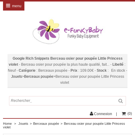
menu
Google Rich Snippets
Berceau osier pour poupée Little Princess
violet
-
Berceau osier pour poupée la plus haute qualité, fait...
-
Libellé
:
Neuf
-
Catégorie
:
Berceaux poupée
-
Prix
:
109.00
€
-
Stock
:
En stock
-
Jouets
>
Berceaux poupée
>
Berceau osier pour poupée Little Princess
violet
(
0
)
Connexion
Home
>
Jouets
>
Berceaux poupée
>
Berceau osier pour poupée Little Princess
violet