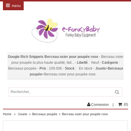
menu
Google Rich Snippets
Berceau osier pour poupée rose
-
Berceau osier
pour poupée la plus haute qualité, fait...
-
Libellé
:
Neuf
-
Catégorie
:
Berceaux poupée
-
Prix
:
109.00
€
-
Stock
:
En stock
-
Jouets
>
Berceaux
poupée
>
Berceau osier pour poupée rose
(
0
)
Connexion
Home
>
Jouets
>
Berceaux poupée
>
Berceau osier pour poupée rose