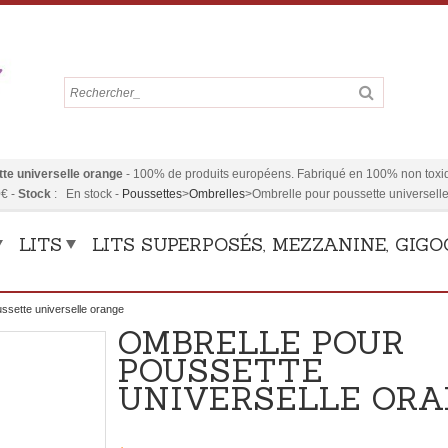
te universelle orange
-
100% de produits européens. Fabriqué en 100% non toxiq
0
€
-
Stock
:
En stock
-
Poussettes
>
Ombrelles
>
Ombrelle pour poussette universell
LITS
LITS SUPERPOSÉS, MEZZANINE, GIG
ssette universelle orange
OMBRELLE POUR
POUSSETTE
UNIVERSELLE OR