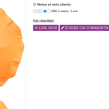
Notes et avis clients
(
4
/
5
)
1
1
note(s) -
avis
Voir répartition
LIRE AVIS
ÉCRIRE UN COMMENTA