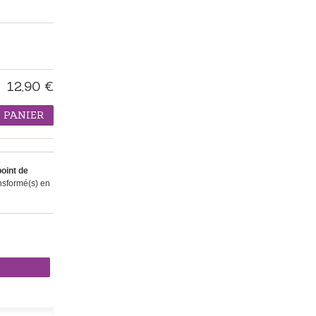
12,90 €
 PANIER
oint de
nsformé(s) en