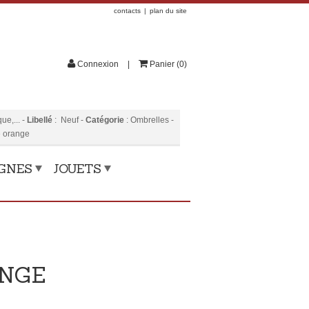
contacts
plan du site
Connexion
Panier
(
0
)
ue,...
-
Libellé
:
Neuf
-
Catégorie
:
Ombrelles
-
e orange
OGNES
JOUETS
ANGE