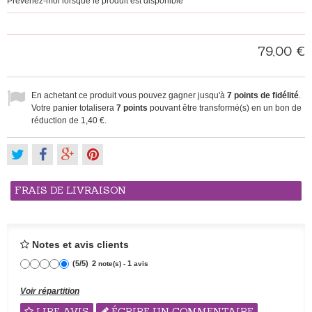
Prévenez-moi lorsque le produit est disponible
79,00 €
En achetant ce produit vous pouvez gagner jusqu'à
7
points de fidélité
.
Votre panier totalisera
7
points
pouvant être transformé(s) en un bon de
réduction de
1,40 €
.
FRAIS DE LIVRAISON
Notes et avis clients
(
5
/
5
)
2
1
note(s) -
avis
Voir répartition
LIRE AVIS
ÉCRIRE UN COMMENTAIRE