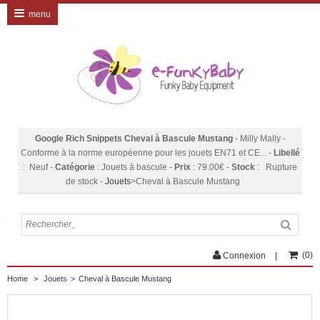
menu
Google Rich Snippets
Cheval à Bascule Mustang
-
Milly Mally
-
Conforme à la norme européenne pour les jouets EN71 et CE...
-
Libellé
:
Neuf
-
Catégorie
:
Jouets à bascule
-
Prix
:
79.00
€
-
Stock
: Rupture
de stock
-
Jouets
>
Cheval à Bascule Mustang
(
0
)
Connexion
Home
>
Jouets
>
Cheval à Bascule Mustang