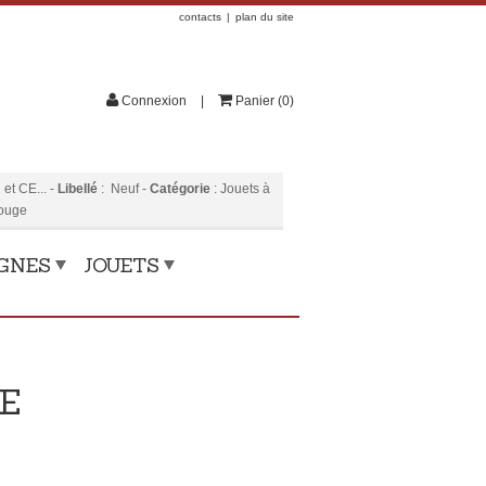
contacts
plan du site
Connexion
Panier
(
0
)
et CE...
-
Libellé
:
Neuf
-
Catégorie
:
Jouets à
rouge
OGNES
JOUETS
E