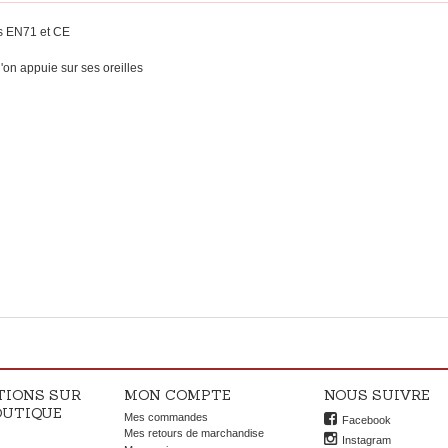
s EN71 et CE
u'on appuie sur ses oreilles
TIONS SUR
MON COMPTE
NOUS SUIVRE
OUTIQUE
Mes commandes
Facebook
OK
Mes retours de marchandise
Instagram