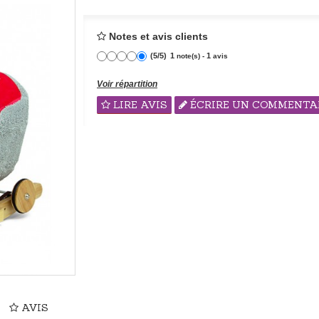
Notes et avis clients
(
5
/
5
)
1
1
note(s) -
avis
Voir répartition
LIRE AVIS
ÉCRIRE UN COMMENTA
AVIS