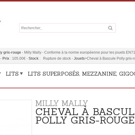
y gris-rouge
-
Milly Mally
-
Conforme à la norme européenne pour les jouets EN71 
-
Prix
:
105.00
€
-
Stock
: Rupture de stock
-
Jouets
>
Cheval à Bascule Polly gris-
LITS
LITS SUPERPOSÉS, MEZZANINE, GIG
MILLY MALLY
CHEVAL À BASCUL
POLLY GRIS-ROUGE